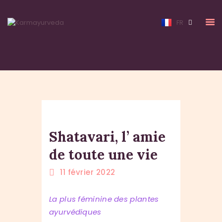
EN
FR
ACCUEIL
À PROPOS
LES PRESTATIONS
CURE
TARIFS
Shatavari, l’ amie
BLOG
de toute une vie
CONTACT
11 février 2022
La plus féminine des plantes
ayurvédiques