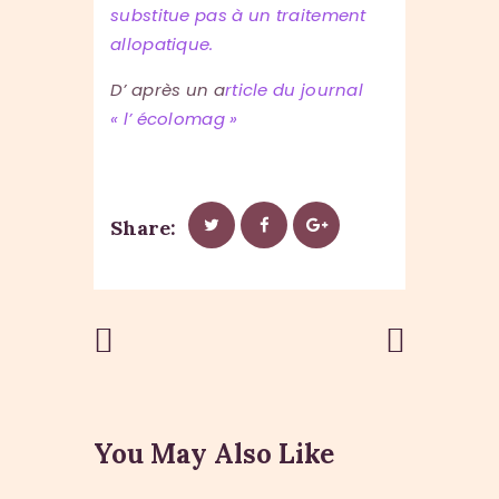
substitue pas à un traitement
allopatique.
D’ après un a
rticle du journal
« l’ écolomag »
Share:
Previous
Next Post
Post
You May Also Like