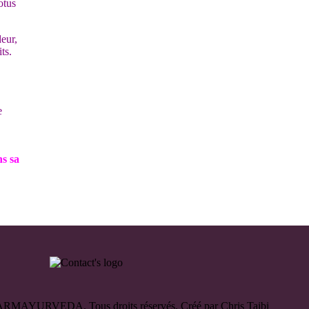
otus
eur,
ts.
e
ns sa
RMAYURVEDA. Tous droits réservés. Créé par Chris Taibi