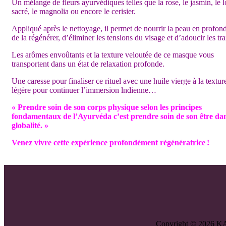
Un mélange de fleurs ayurvédiques telles que la rose, le jasmin, le l
sacré, le magnolia ou encore le cerisier.
Appliqué après le nettoyage, il permet de nourrir la peau en profond
de la régénérer, d’éliminer les tensions du visage et d’adoucir les trai
Les arômes envoûtants et la texture veloutée de ce masque vous
transportent dans un état de relaxation profonde.
Une caresse pour finaliser ce rituel avec une huile vierge à la textur
légère pour continuer l’immersion lndienne…
« Prendre soin de son corps physique selon les principes
fondamentaux de l’Ayurvéda c’est prendre soin de son être da
globalité. »
Venez vivre cette expérience profondément régénératrice !
Copyright © 2026 KA