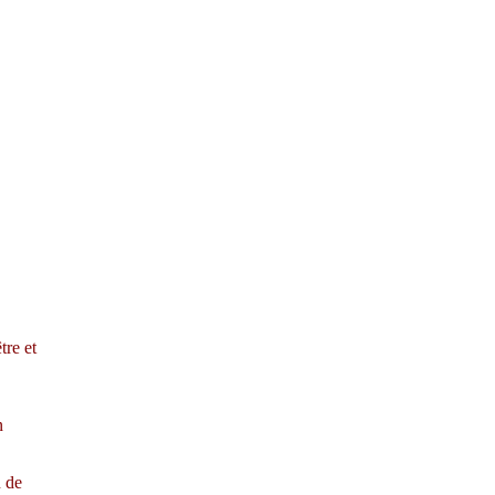
tre et
n
n de