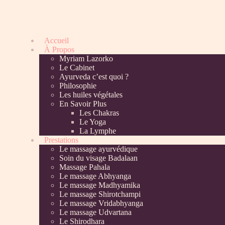
Accueil
À Propos
Myriam Lazorko
Le Cabinet
Ayurveda c’est quoi ?
Philosophie
Les huiles végétales
En Savoir Plus
Les Chakras
Le Yoga
La Lymphe
Prestations
Le massage ayurvédique
Soin du visage Badalaan
Massage Pahala
Le massage Abhyanga
Le massage Madhyamika
Le massage Shirotchampi
Le massage Vridabhyanga
Le massage Udvartana
Le Shirodhara