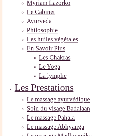
Myriam Lazorko
Le Cabinet
Ayurveda
Philosophie
Les huiles végétales
En Savoir Plus
Les Chakras
Le Yoga
La lymphe
Les Prestations
Le massage ayurvédique
Soin du visage Badalaan
Le massage Pahala
Le massage Abhyanga
Le massage Madhyamika