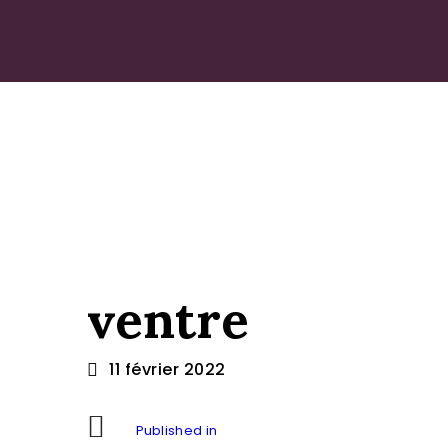
ventre
11 février 2022
Previous Post:
Navigation
Published in