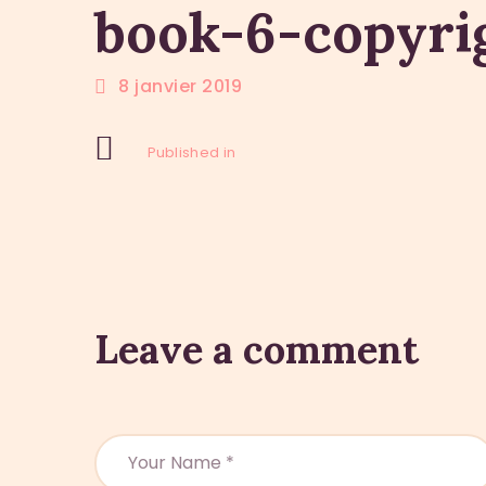
book-6-copyri
8 janvier 2019
Previous Post:
Navigation
Published in
de
l’article
Leave a comment