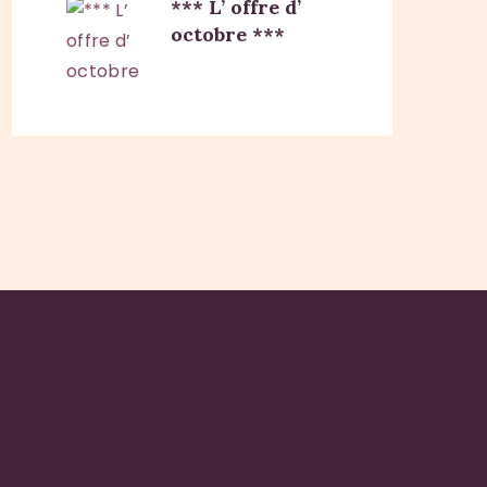
*** L’ offre d’
octobre ***