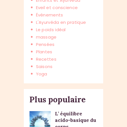
Enfants et Ayurvéda
Eveil et conscience
Événements
L'Ayurvéda en pratique
Le poids idéal
massage
Pensées
Plantes
Recettes
Saisons
Yoga
Plus populaire
L’ équilibre
acido-basique du
corps