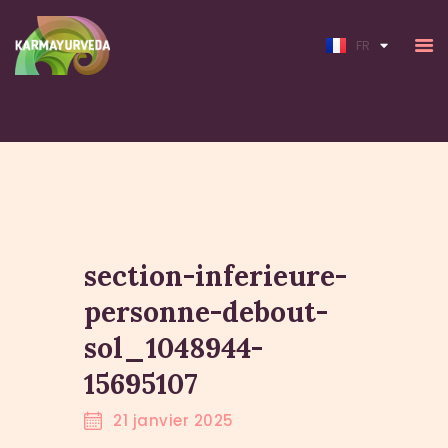
EN
FR
ACCUEIL
À PROPOS
LES PRESTATIONS
section-inferieure-
CURE
TARIFS
personne-debout-
BLOG
sol_1048944-
CONTACT
15695107
21 janvier 2025